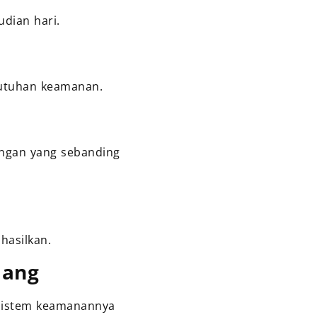
dian hari.
butuhan keamanan.
ngan yang sebanding
hasilkan.
jang
 sistem keamanannya