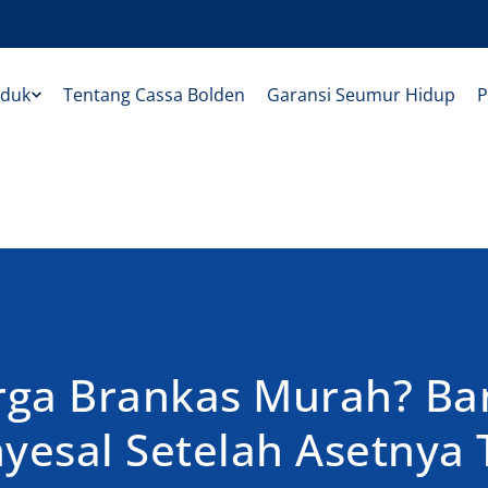
oduk
Tentang Cassa Bolden
Garansi Seumur Hidup
P
rga Brankas Murah? B
esal Setelah Asetnya 