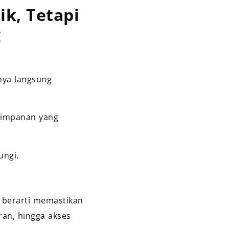
k, Tetapi
g
nya langsung
yimpanan yang
ungi.
 berarti memastikan
ran, hingga akses