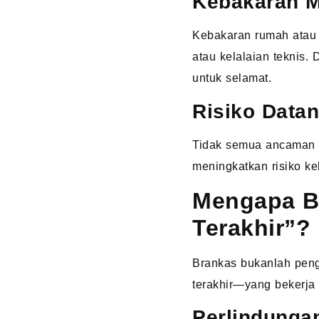
Kebakaran M
Kebakaran rumah atau ka
atau kelalaian teknis.
untuk selamat.
Risiko Datan
Tidak semua ancaman d
meningkatkan risiko ke
Mengapa Br
Terakhir”?
Brankas bukanlah pengg
terakhir—yang bekerja 
Perlindungan