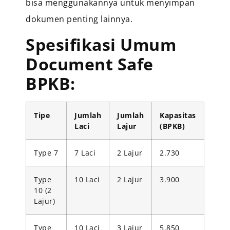
bisa menggunakannya untuk menyimpan
dokumen penting lainnya.
Spesifikasi Umum
Document Safe
BPKB:
Tipe
Jumlah
Jumlah
Kapasitas
Laci
Lajur
(BPKB)
Type 7
7 Laci
2 Lajur
2.730
Type
10 Laci
2 Lajur
3.900
10 (2
Lajur)
Type
10 Laci
3 Lajur
5.850