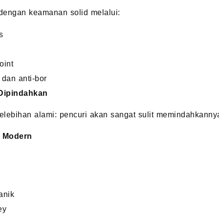
dengan keamanan solid melalui:
s
oint
r dan anti-bor
 Dipindahkan
elebihan alami: pencuri akan sangat sulit memindahkanny
n Modern
anik
ey