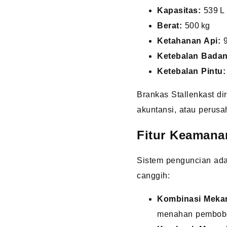
Kapasitas:
539 L
Berat:
500 kg
Ketahanan Api:
9
Ketebalan Badan
Ketebalan Pintu:
Brankas Stallenkast di
akuntansi, atau perusa
Fitur Keamana
Sistem penguncian ada
canggih:
Kombinasi Mekan
menahan pembobo