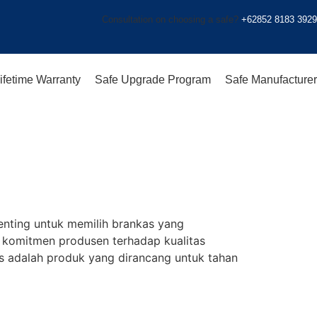
Consultation on choosing a safe?
+62852 8183 3929
ifetime Warranty
Safe Upgrade Program
Safe Manufacturer
penting untuk memilih brankas yang
 komitmen produsen terhadap kualitas
s adalah produk yang dirancang untuk tahan